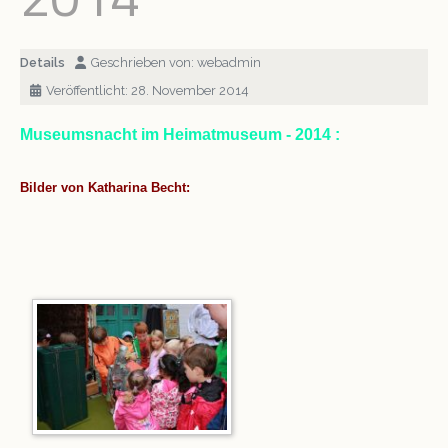
Krippe 2011
Schloss und Riegel
Details
Geschrieben von:
webadmin
Veröffentlicht: 28. November 2014
Museumsnacht 2014
Ausstellungen
Museumsnacht im Heimatmuseum - 2014 :
VINO
Bilder von Katharina Becht: