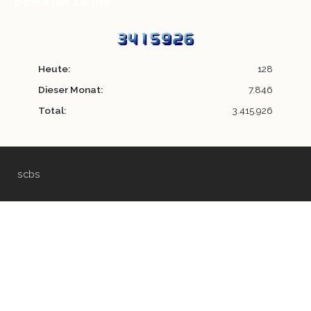
Besucherzähler
Heute:
128
Dieser Monat:
7.846
Total:
3.415.926
scbs