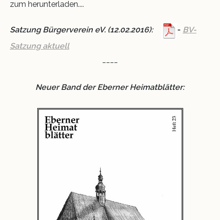
zum herunterladen....
Krippe 2011
Schloss und Riegel
Satzung Bürgerverein eV. (12.02.2016):
-
BV-
Satzung aktuell
Museumsnacht 2014
Ausstellungen
____
VINO
Neuer Band der Eberner Heimatblätter: