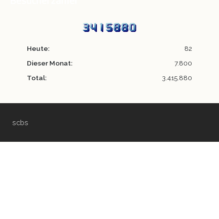
Besucherzähler
Heute:
82
Dieser Monat:
7.800
Total:
3.415.880
scbs