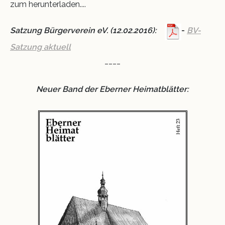
zum herunterladen....
Krippe 2011
Schloss und Riegel
Satzung Bürgerverein eV. (12.02.2016):
-
BV-
Satzung aktuell
Museumsnacht 2014
Ausstellungen
____
VINO
Neuer Band der Eberner Heimatblätter: