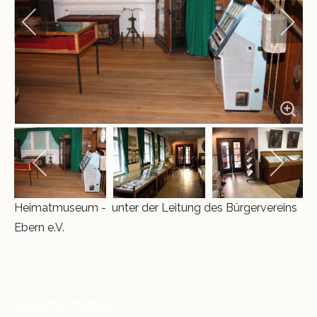
Krippe 2011
Schloss und Riegel
Museumsnacht 2014
Ausstellungen
VINO
Heimatmuseum - unter der Leitung des Bürgervereins
Ebern e.V.
Besucherzähler